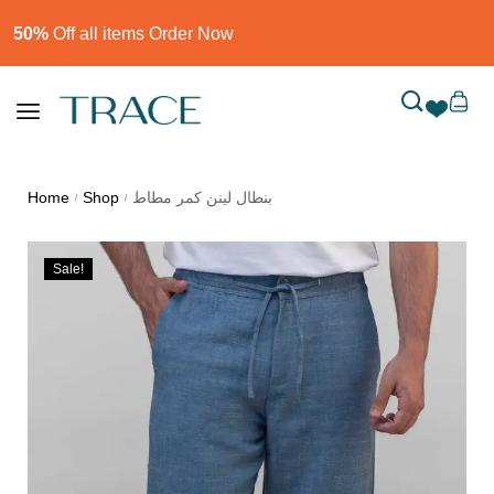
50%
Off all items Order Now​
Home
Shop
بنطال لينن كمر مطاط
/
/
Sale!