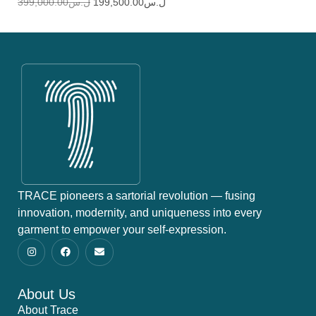
399,000.00
ل.س
199,500.00
ل.س
24
TRACE pioneers a sartorial revolution — fusing
innovation, modernity, and uniqueness into every
garment to empower your self-expression.
About Us
About Trace