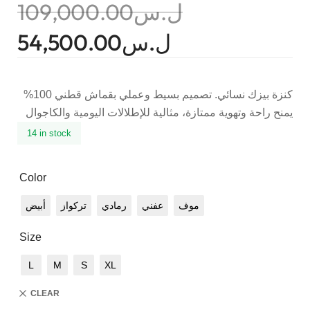
109,000.00
ل.س
54,500.00
ل.س
كنزة بيزك نسائي. تصميم بسيط وعملي بقماش قطني 100%
يمنح راحة وتهوية ممتازة، مثالية للإطلالات اليومية والكاجوال
14 in stock
Color
موف
عفني
رمادي
تركواز
أبيض
Size
L
M
S
XL
CLEAR